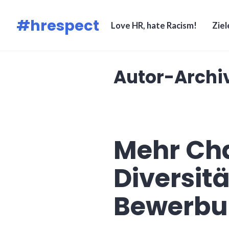
Zum
#hrespect
Inhalt
Love HR, hate Racism!
Ziel
springen
Autor-Archi
Mehr Ch
Diversit
Bewerbu