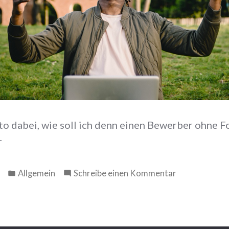
Foto dabei, wie soll ich denn einen Bewerber ohne F
r
Veröffentlicht
zu
Allgemein
Schreibe einen Kommentar
in
Mehr
Chancengleic
und
Diversität