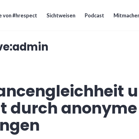
e von #hrespect
Sichtweisen
Podcast
Mitmache
ve:
admin
ancengleichheit 
ät durch anonyme
ngen