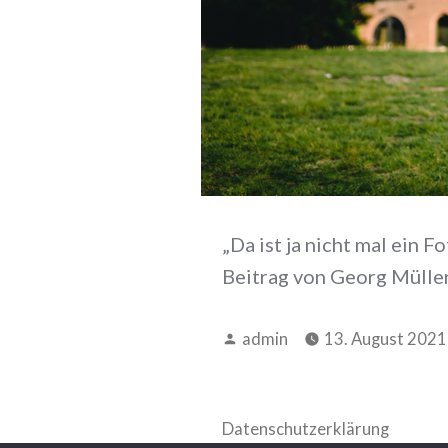
„Da ist ja nicht mal ein 
Beitrag von Georg Mülle
Verfasst
admin
13. August 2021
von
Datenschutzerklärung