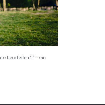
oto beurteilen?!“ – ein
hheit