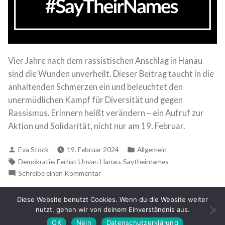
Vier Jahre nach dem rassistischen Anschlag in Hanau
sind die Wunden unverheilt. Dieser Beitrag taucht in die
anhaltenden Schmerzen ein und beleuchtet den
unermüdlichen Kampf für Diversität und gegen
Rassismus. Erinnern heißt verändern – ein Aufruf zur
Aktion und Solidarität, nicht nur am 19. Februar.
Verfasst
Veröffentlicht
Eva Stock
19. Februar 2024
Allgemein
von
in
Schlagwörter:
,
,
,
Demokratie
Ferhat Unvar
Hanau
Saytheirnames
zu
Schreibe einen Kommentar
#SayTheirNames
–
Diese Website benutzt Cookies. Wenn du die Website weiter
erinnern
nutzt, gehen wir von deinem Einverständnis aus.
Datenschutzerklärung
heißt
#hrespect
,
proudly powered by WordPress
.
OK
Nein
Datenschutzerklärung