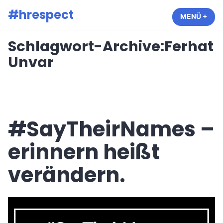
Zum
#hrespect
MENÜ
+
AUF
ZUG
Inhalt
springen
Schlagwort-Archive:
Ferhat
Unvar
#SayTheirNames –
erinnern heißt
verändern.