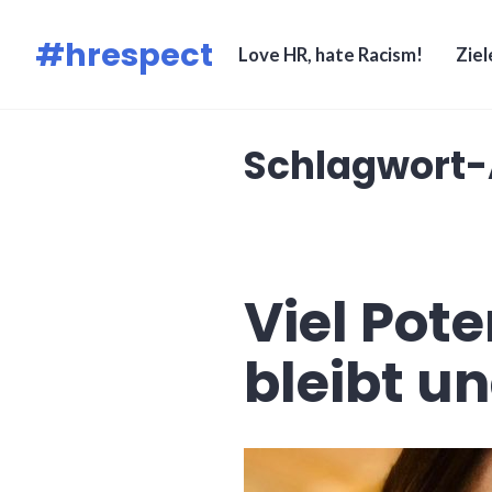
Zum
#hrespect
Inhalt
Love HR, hate Racism!
Ziel
springen
Schlagwort-
Viel Pot
bleibt u