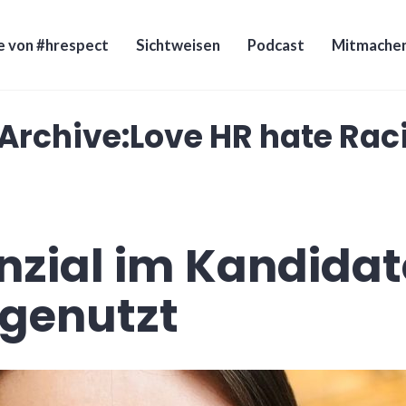
e von #hrespect
Sichtweisen
Podcast
Mitmache
Archive:
Love HR hate Ra
enzial im Kandid
ngenutzt