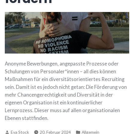
Anonyme Bewerbungen, angepasste Prozesse oder
Schulungen von Personaler*innen – all dies können
Maßnahmen für ein diversitätsorientiertes Recruiting
sein. Damit ist es jedoch nicht getan: Die Förderung von
mehr Chancengerechtigkeit und Diversität in der
eigenen Organisation ist ein kontinuierlicher
Lernprozess. Dieser muss auf allen organisationalen
Ebenen stattfinden.
Verfasst
Veröffentlicht
Eva Stock
20. Februar 2024
Allgemein