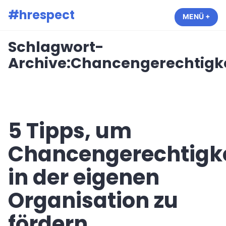
Zum
#hrespect
MENÜ
+
AUF
ZUG
Inhalt
springen
Schlagwort-
Archive:
Chancengerechtigke
5 Tipps, um
Chancengerechtigke
in der eigenen
Organisation zu
fördern