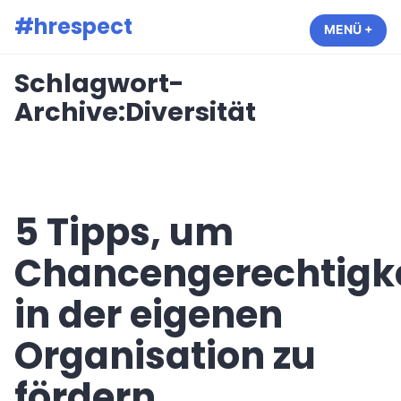
Zum
#hrespect
MENÜ
+
AUF
ZUG
Inhalt
springen
Schlagwort-
Archive:
Diversität
5 Tipps, um
Chancengerechtigke
in der eigenen
Organisation zu
fördern