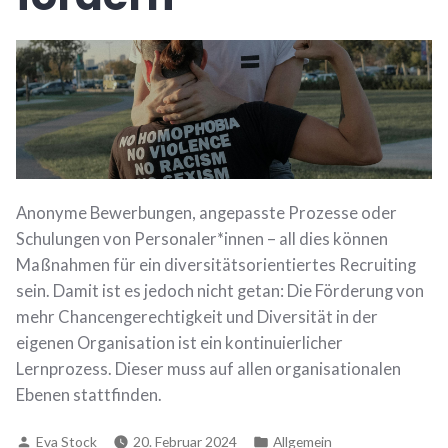
Anonyme Bewerbungen, angepasste Prozesse oder
Schulungen von Personaler*innen – all dies können
Maßnahmen für ein diversitätsorientiertes Recruiting
sein. Damit ist es jedoch nicht getan: Die Förderung von
mehr Chancengerechtigkeit und Diversität in der
eigenen Organisation ist ein kontinuierlicher
Lernprozess. Dieser muss auf allen organisationalen
Ebenen stattfinden.
Verfasst
Veröffentlicht
Eva Stock
20. Februar 2024
Allgemein