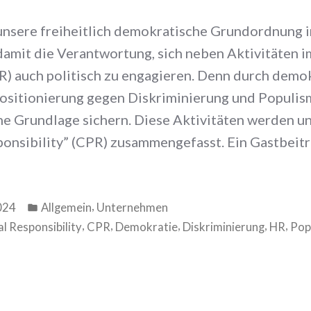
t unsere freiheitlich demokratische Grundordnung
amit die Verantwortung, sich neben Aktivitäten 
SR) auch politisch zu engagieren. Denn durch demo
Positionierung gegen Diskriminierung und Popul
che Grundlage sichern. Diese Aktivitäten werden u
ponsibility” (CPR) zusammengefasst. Ein Gastbeit
Veröffentlicht
,
024
Allgemein
Unternehmen
in
,
,
,
,
,
l Responsibility
CPR
Demokratie
Diskriminierung
HR
Pop
zu
Wie
du