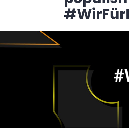
#WirFür