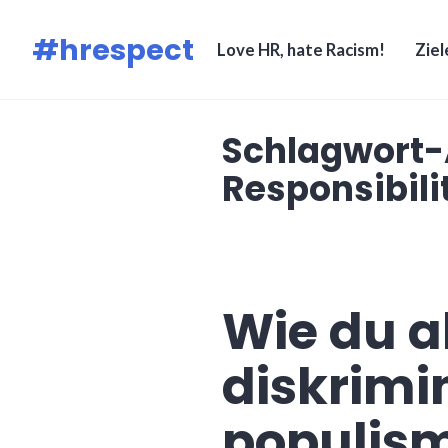
Zum
#hrespect
Inhalt
Love HR, hate Racism!
Ziel
springen
Schlagwort-
Responsibili
Wie du a
diskrimi
populism