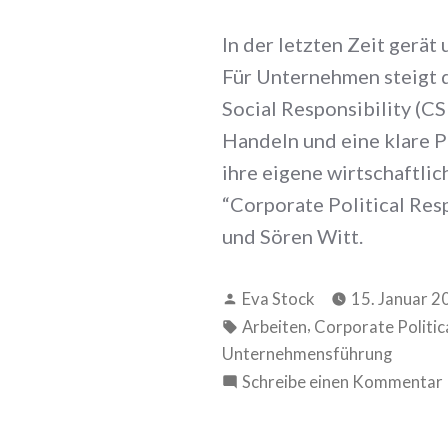
In der letzten Zeit gerä
Für Unternehmen steigt d
Social Responsibility (C
Handeln und eine klare 
ihre eigene wirtschaftli
“Corporate Political Res
und Sören Witt.
Verfasst
Eva Stock
15. Januar 2
von
Schlagwörter:
,
Arbeiten
Corporate Politica
Unternehmensführung
Schreibe einen Kommentar