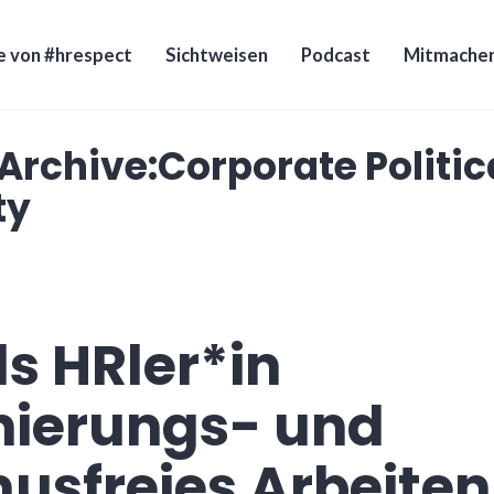
e von #hrespect
Sichtweisen
Podcast
Mitmache
Archive:
Corporate Politic
ty
ls HRler*in
nierungs- und
usfreies Arbeiten 