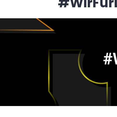
#WirFür