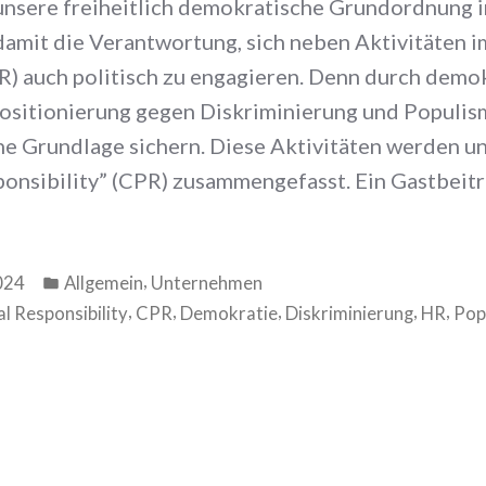
t unsere freiheitlich demokratische Grundordnung
amit die Verantwortung, sich neben Aktivitäten 
SR) auch politisch zu engagieren. Denn durch demo
Positionierung gegen Diskriminierung und Popul
che Grundlage sichern. Diese Aktivitäten werden u
ponsibility” (CPR) zusammengefasst. Ein Gastbeit
Veröffentlicht
,
024
Allgemein
Unternehmen
in
,
,
,
,
,
l Responsibility
CPR
Demokratie
Diskriminierung
HR
Pop
zu
Wie
du
als
HRler*in