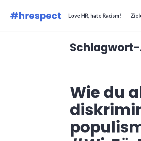
Zum
#hrespect
Inhalt
Love HR, hate Racism!
Ziel
springen
Schlagwort-
Wie du a
diskrimi
populism