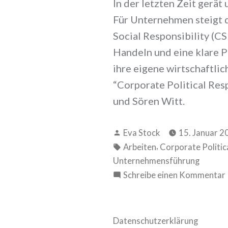
In der letzten Zeit gerä
Für Unternehmen steigt d
Social Responsibility (C
Handeln und eine klare 
ihre eigene wirtschaftli
“Corporate Political Res
und Sören Witt.
Verfasst
Eva Stock
15. Januar 2
von
Schlagwörter:
,
Arbeiten
Corporate Politica
Unternehmensführung
Schreibe einen Kommentar
Datenschutzerklärung